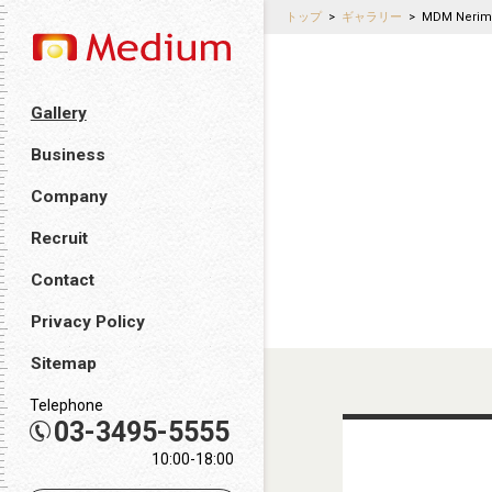
トップ
>
ギャラリー
>
MDM Nerim
Gallery
Business
Company
Recruit
Contact
Privacy Policy
Sitemap
Telephone
03-3495-5555
10:00-18:00