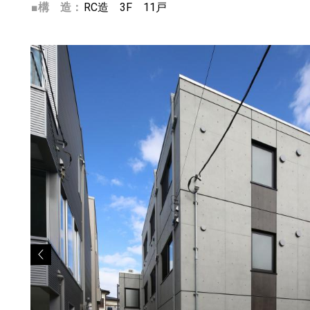
■構 造：
RC造 3F 11戸