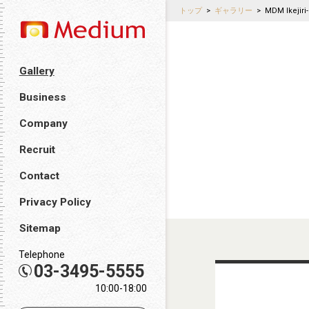
トップ
>
ギャラリー
>
MDM Ikejiri
Gallery
Business
Company
Recruit
Contact
Privacy Policy
Sitemap
Telephone
03-3495-5555
10:00-18:00